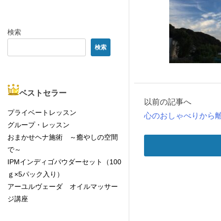
検索
検索
ベストセラー
以前の記事へ
プライベートレッスン
心のおしゃべりから
グループ・レッスン
おまかせヘナ施術 ～癒やしの空間
で～
IPMインディゴパウダーセット（100
ｇ×5パック入り）
アーユルヴェーダ オイルマッサー
ジ講座