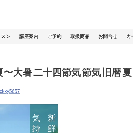
ッスン
講座案内
ご予約
取扱商品
お問合せ
カ
〜大暑 二十四節気 節気 旧暦 夏 Ins
ckky5657