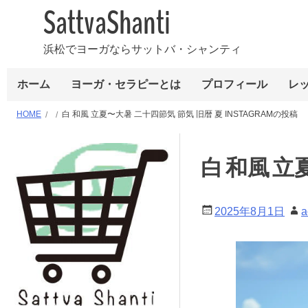
SattvaShanti
浜松でヨーガならサットバ・シャンティ
ホーム
ヨーガ・セラピーとは
プロフィール
レ
HOME
白 和風 立夏〜大暑 二十四節気 節気 旧暦 夏 INSTAGRAMの投稿
白 和風 立夏
2025年8月1日
a