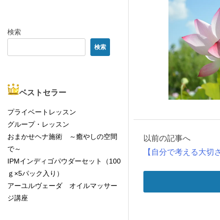
検索
検索
ベストセラー
プライベートレッスン
グループ・レッスン
おまかせヘナ施術 ～癒やしの空間
以前の記事へ
で～
【自分で考える大切
IPMインディゴパウダーセット（100
ｇ×5パック入り）
アーユルヴェーダ オイルマッサー
ジ講座