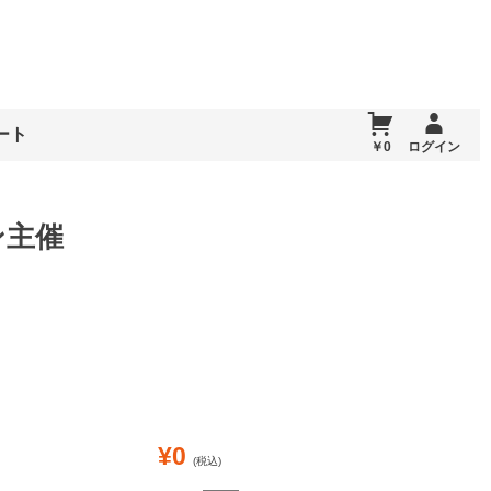
ート
￥0
ログイン
ン主催
¥0
(税込)